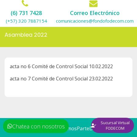
(6) 731 7428
Correo Electrónico
(+57) 320 7887154
comunicaciones@fondofodecom.com
Asamblea 2022
acta no 6 Comité de Control Social 10.02.2022
acta no 7 Comité de Control Social 23.02.2022
Sucursal Virtual
Chatea con nosotros
© 2019 Fodecom #HacemosParteDeTuBienestar
FODECOM