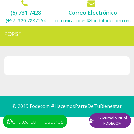
(6) 731 7428
Correo Electrónico
(+57) 320 7887154
comunicaciones@fondofodecom.com
PQRSF
© 2019 Fodecom #HacemosParteDeTuBienestar
Sucursal Virtual
Chatea con nosotros
FODECOM