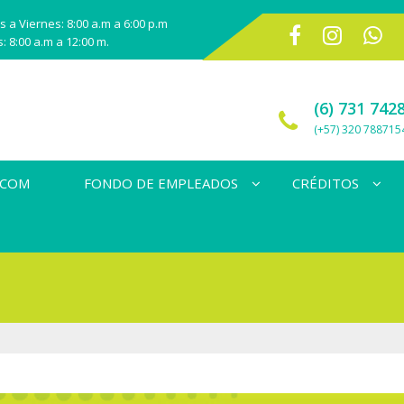
 a Viernes: 8:00 a.m a 6:00 p.m
 8:00 a.m a 12:00 m.
(6) 731 742
(+57) 320 788715
ECOM
FONDO DE EMPLEADOS
CRÉDITOS