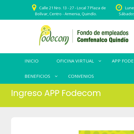
Calle 21 Nro. 13 - 27 - Local 7 Plaza de
Lunes
Bolívar, Centro - Armenia, Quindío.
Sábados:
INICIO
OFICINA VIRTUAL
APP FOD
BENEFICIOS
CONVENIOS
Ingreso APP Fodecom