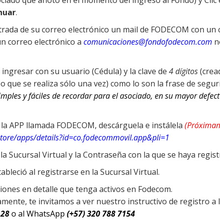
ociado que anoto en el momento del ingreso al Fondo) y Clic
nuar
.
entrada de su correo electrónico un mail de FODECOM con un 
 un correo electrónico a
comunicaciones@fondofodecom.com
no
 ingresar con su usuario (Cédula) y la clave de
4 dígitos
(crea
o que se realiza sólo una vez) como lo son la frase de segur
ples y fáciles de recordar para el asociado, en su mayor defe
e la APP llamada FODECOM, descárguela e instálela
(Próximam
store/apps/details?id=co.fodecommovil.app&pli=1
a Sucursal Virtual y la Contraseña con la que se haya regist
leció al registrarse en la Sucursal Virtual.
aciones en detalle que tenga activos en Fodecom.
amente, te invitamos a ver nuestro instructivo de registro 
 28
o al WhatsApp
(+57) 320 788 7154