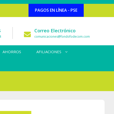
PAGOS EN LÍNEA - PSE
8
Correo Electrónico
4
comunicaciones@fondofodecom.com
AHORROS
AFILIACIONES