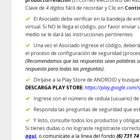
producto/relación
(El Correo electrónico del As
Clave de
4 dígitos
fácil de recordar y Clic en
Conti
El Asociado debe verificar en la bandeja de 
virtual. Si NO le llega el código, por favor enviar
medio se le dará las instrucciones pertinentes.
Una vez el Asociado ingrese el código, deberá
el proceso de configuración de seguridad (proces
(Recomendamos que las respuestas sean palabras sim
respuesta para todas las preguntas)
.
Diríjase a la Play Store de ANDROID y busqu
DESCARGA PLAY STORE:
https://play.google.com/
Ingrese con el número de cedula (usuario) de l
Responda las preguntas de seguridad que estab
Y listo, consulte todos los productos y oblig
Si tienes dudas o no lograste registraste correct
aquí
,
o comunícate a la línea del fondo
(6) 731 74